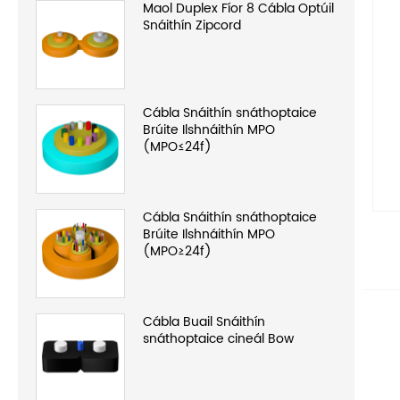
Maol Duplex Fíor 8 Cábla Optúil
Snáithín Zipcord
Cábla Snáithín snáthoptaice
Brúite Ilshnáithín MPO
(MPO≤24f)
Cábla Snáithín snáthoptaice
Brúite Ilshnáithín MPO
(MPO≥24f)
Cábla Buail Snáithín
snáthoptaice cineál Bow