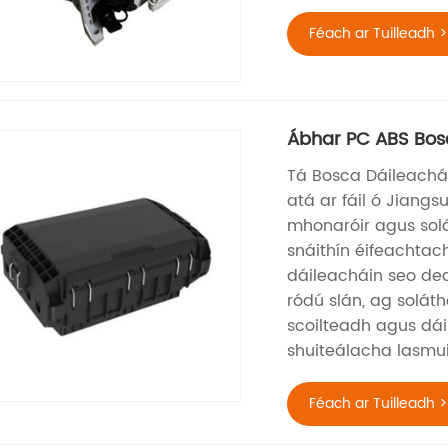
Féach ar Tuilleadh >
Ábhar PC ABS Bosc
Tá Bosca Dáileachái
atá ar fáil ó Jiang
mhonaróir agus solá
snáithín éifeachtac
dáileacháin seo dea
ródú slán, ag soláth
scoilteadh agus dáil
shuiteálacha lasmu
Féach ar Tuilleadh >