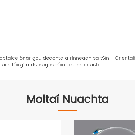
taice ónár gcuideachta a rinneadh sa tSín - Orientalfi
t ár dtáirgí ardchaighdeáin a cheannach.
Moltaí Nuachta