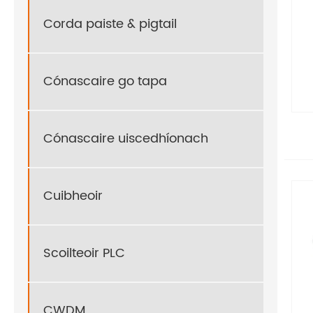
Corda paiste & pigtail
Cónascaire go tapa
Cónascaire uiscedhíonach
Cuibheoir
Scoilteoir PLC
CWDM