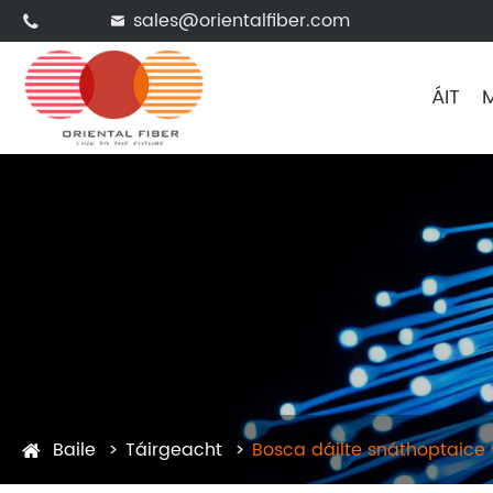
sales@orientalfiber.com


ÁIT
M
Baile
Táirgeacht
Bosca dáilte snáthoptaice