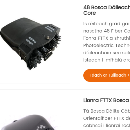
48 Bosca Dáileac
Core
Is réiteach grád ga
nasctha 48 Fiber Co
líonra FTTX a shrut
Photoelectric Techn
dáileacháin seo spli
isteach i imfhálú 
Féach ar Tuilleadh >
Líonra FTTX Bosc
Tá Bosca Dáilte Cá
Orientalfiber FTTX
cobhsaí i líonraí r