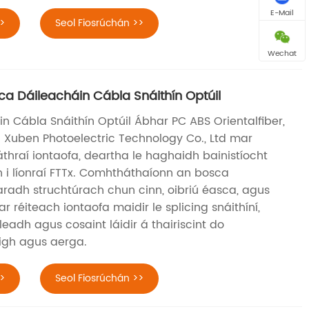
E-Mail
>
Seol Fiosrúchán >>
Wechat
a Dáileacháin Cábla Snáithín Optúil
n Cábla Snáithín Optúil Ábhar PC ABS Orientalfiber,
su Xuben Photoelectric Technology Co., Ltd mar
thraí iontaofa, deartha le haghaidh bainistíocht
h i líonraí FTTx. Comhtháthaíonn an bosca
radh struchtúrach chun cinn, oibriú éasca, agus
ar réiteach iontaofa maidir le splicing snáithíní,
eadh agus cosaint láidir á thairiscint do
igh agus aerga.
>
Seol Fiosrúchán >>