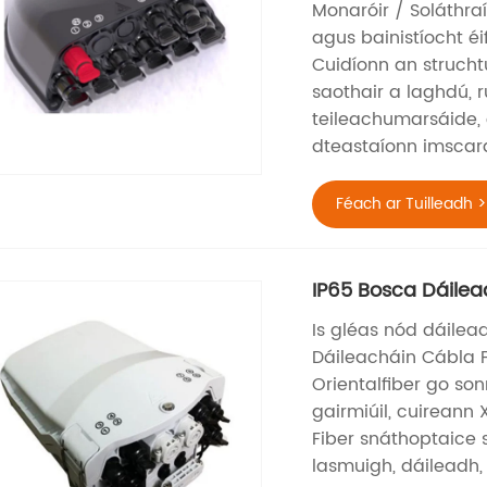
Monaróir / Soláthraí
agus bainistíocht éi
Cuidíonn an struch
saothair a laghdú, r
teileachumarsáide, 
dteastaíonn imscara
Féach ar Tuilleadh >
IP65 Bosca Dáile
Is gléas nód dáilea
Dáileacháin Cábla 
Orientalfiber go son
gairmiúil, cuireann
Fiber snáthoptaice 
lasmuigh, dáileadh,