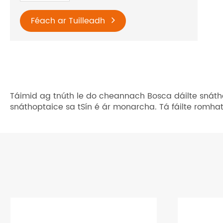
Féach ar Tuilleadh
Táimid ag tnúth le do cheannach Bosca dáilte snáthop
snáthoptaice sa tSín é ár monarcha. Tá fáilte romha