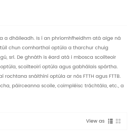
a a dháileadh. Is í an phríomhfheidhm atá aige ná
ptúil chun comharthaí optúla a tharchur chuig
gú, srl. De ghnáth is éard atá i mbosca scoilteoir
úla, scoilteoirí optúla agus gabhálais spártha.
raí rochtana snáithíní optúla ar nós FTTH agus FTTB.
ha, páirceanna scoile, coimpléisc tráchtála, etc., a
View as