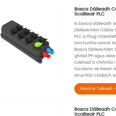
Bosca Dáileadh C
Scoilteoir PLC
Is bosca dáileadh s
Dáileacháin Cábla S
PLC a thug Oriental
tarchurtha sonraí ti
Bosca Dáileacháin C
ghrád PP agus deara
cobhsaí a chinntiú i
tacaíonn sé freisin
struchtúr clúdach s
Féach ar Tuilleadh >
Bosca Dáileadh C
Scoilteoir PLC