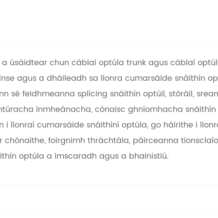
a úsáidtear chun cáblaí optúla trunk agus cáblaí optúl
ainse agus a dháileadh sa líonra cumarsáide snáithín o
nn sé feidhmeanna splicing snáithín optúil, stóráil, srean
túracha inmheánacha, cónaisc ghníomhacha snáithín opt
i líonraí cumarsáide snáithíní optúla, go háirithe i líon
 chónaithe, foirgnimh thráchtála, páirceanna tionsclaíoc
ithín optúla a imscaradh agus a bhainistiú.