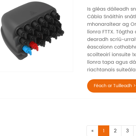
Is gléas dáileadh s
Cábla Snáithín snát
mhonaraítear ag Ori
líonra FTTX. Tógtha
dearadh scriú-urra
éascaíonn cothabháil
scoilteoirí ionsuite
líonra tapa agus dá
riachtanais suiteál
Féach ar Tuilleadh >
«
1
2
3