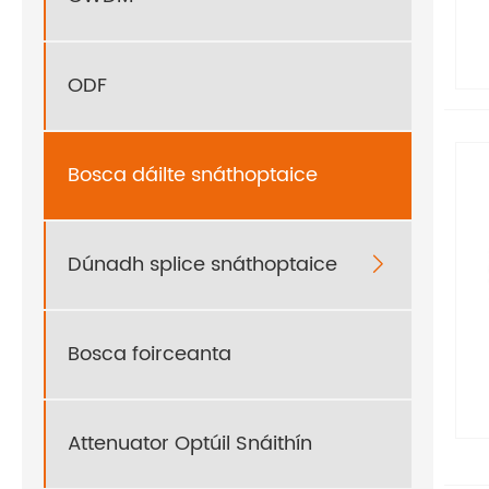
ODF
Bosca dáilte snáthoptaice
Dúnadh splice snáthoptaice

Bosca foirceanta
Attenuator Optúil Snáithín