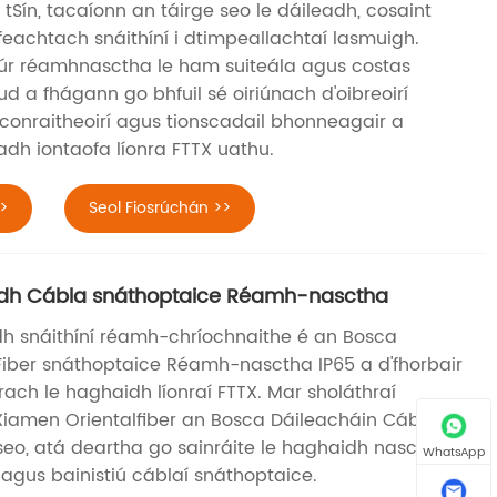
 tSín, tacaíonn an táirge seo le dáileadh, cosaint
feachtach snáithíní i dtimpeallachtaí lasmuigh.
túr réamhnasctha le ham suiteála agus costas
ud a fhágann go bhfuil sé oiriúnach d'oibreoirí
conraitheoirí agus tionscadail bhonneagair a
dh iontaofa líonra FTTX uathu.
>
Seol Fiosrúchán >>
adh Cábla snáthoptaice Réamh-nasctha
dh snáithíní réamh-chríochnaithe é an Bosca
Fiber snáthoptaice Réamh-nasctha IP65 a d'fhorbair
rach le haghaidh líonraí FTTX. Mar sholáthraí
 Xiamen Orientalfiber an Bosca Dáileacháin Cábla
seo, atá deartha go sainráite le haghaidh nasc
WhatsApp
 agus bainistiú cáblaí snáthoptaice.