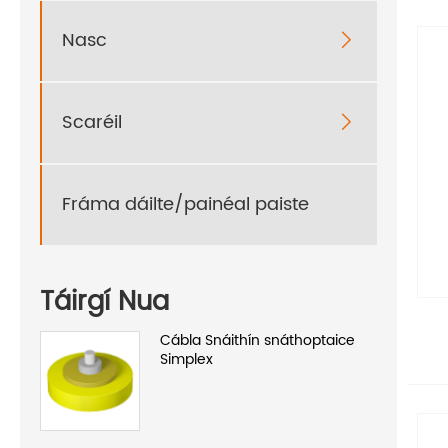
Nasc

Scaréil

Fráma dáilte/painéal paiste
Táirgí Nua
Cábla Snáithín snáthoptaice
Simplex