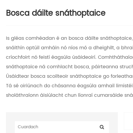
Bosca dáilte snáthoptaice
Is gléas comhéadan é an bosca dáilte snáthoptaice, 
snáithín optúil amháin nó níos mó a dheighilt, a bhr
críochfoirt nó feistí éagsúla úsáideoirí. Comhtháthaío
snáthoptaice ná comhlacht bosca, páirteanna struch
Úsáidtear bosca scoilteoir snáthoptaice go forleathan 
Tá sé oiriúnach do chásanna éagsúla amhail limistéir
sholáthraíonn áisiúlacht chun líonraí cumarsáide sná