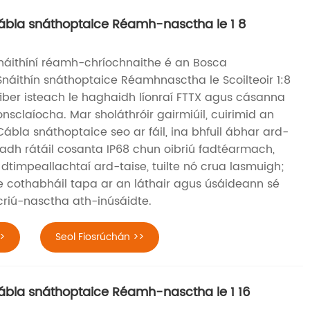
ábla snáthoptaice Réamh-nasctha le 1 8
náithíní réamh-chríochnaithe é an Bosca
náithín snáthoptaice Réamhnasctha le Scoilteoir 1:8
fiber isteach le haghaidh líonraí FTTX agus cásanna
onsclaíocha. Mar sholáthróir gairmiúil, cuirimid an
ábla snáthoptaice seo ar fáil, ina bhfuil ábhar ard-
dh rátáil cosanta IP68 chun oibriú fadtéarmach,
 dtimpeallachtaí ard-taise, tuilte nó crua lasmuigh;
 le cothabháil tapa ar an láthair agus úsáideann sé
criú-nasctha ath-inúsáidte.
>
Seol Fiosrúchán >>
ábla snáthoptaice Réamh-nasctha le 1 16