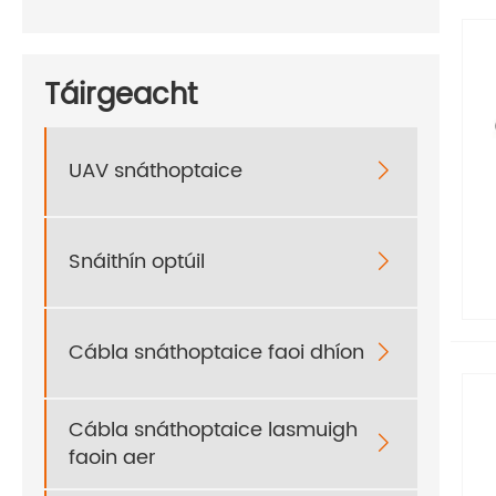
Táirgeacht
UAV snáthoptaice

Snáithín optúil

Cábla snáthoptaice faoi dhíon

Cábla snáthoptaice lasmuigh

faoin aer