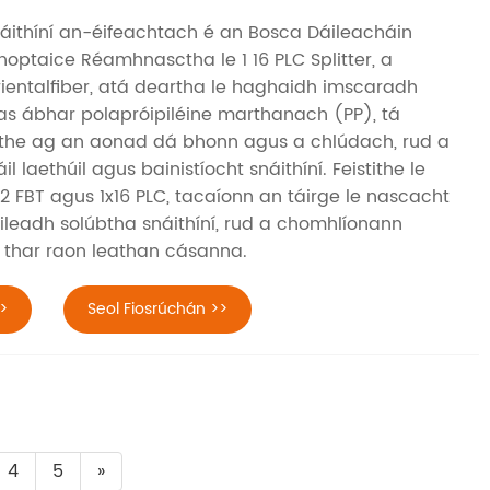
náithíní an-éifeachtach é an Bosca Dáileacháin
hoptaice Réamhnasctha le 1 16 PLC Splitter, a
entalfiber, atá deartha le haghaidh imscaradh
 as ábhar polapróipiléine marthanach (PP), tá
ithe ag an aonad dá bhonn agus a chlúdach, rud a
 laethúil agus bainistíocht snáithíní. Feistithe le
 1x2 FBT agus 1x16 PLC, tacaíonn an táirge le nascacht
ileadh solúbtha snáithíní, rud a chomhlíonann
a thar raon leathan cásanna.
>
Seol Fiosrúchán >>
4
5
»