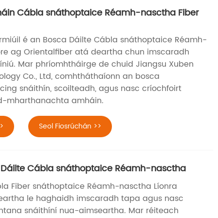
háin Cábla snáthoptaice Réamh-nasctha Fiber
irmiúil é an Bosca Dáilte Cábla snáthoptaice Réamh-
re ag Orientalfiber atá deartha chun imscaradh
hlíniú. Mar phríomhtháirge de chuid Jiangsu Xuben
ology Co., Ltd, comhtháthaíonn an bosca
cing snáithín, scoilteadh, agus nasc críochfoirt
ard-mharthanachta amháin.
>
Seol Fiosrúchán >>
a Dáilte Cábla snáthoptaice Réamh-nasctha
bla Fiber snáthoptaice Réamh-nasctha Líonra
 deartha le haghaidh imscaradh tapa agus nasc
ochtana snáithíní nua-aimseartha. Mar réiteach