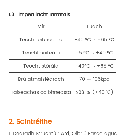
1.3 Timpeallacht Iarratais
Mír
Luach
Teocht oibríochta
-40 ºC ～+65 ºC
Teocht suiteála
-5 ºC ～+40 ºC
Teocht stórála
-40ºC ～+65 ºC
Brú atmaisféarach
70 ～ 106kpa
Taiseachas coibhneasta
≤93 ％ (+40 ℃)
2. Saintréithe
1. Dearadh Struchtúir Ard, Oibriú Éasca agus