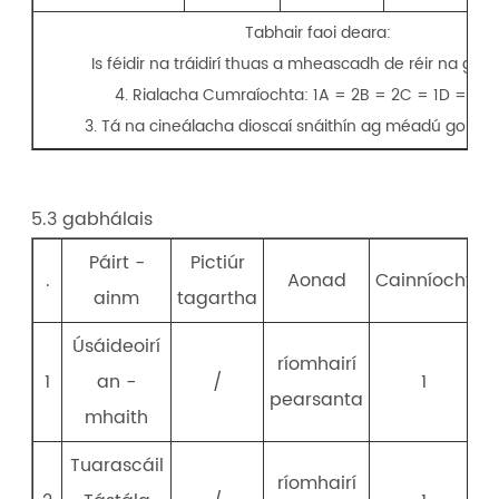
Tabhair faoi deara:
Is féidir na tráidirí thuas a mheascadh de réir na gce
4. Rialacha Cumraíochta: 1A = 2B = 2C = 1D = 1E =
3. Tá na cineálacha dioscaí snáithín ag méadú go le
5.3 gabhálais
Páirt -
Pictiúr
.
Aonad
Cainníocht
ainm
tagartha
Úsáideoirí
ríomhairí
1
an -
/
1
pearsanta
mhaith
Tuarascáil
ríomhairí