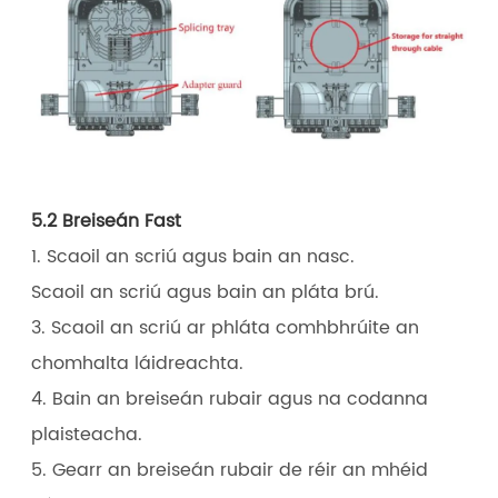
5.2 Breiseán Fast
1. Scaoil an scriú agus bain an nasc.
Scaoil an scriú agus bain an pláta brú.
3. Scaoil an scriú ar phláta comhbhrúite an
chomhalta láidreachta.
4. Bain an breiseán rubair agus na codanna
plaisteacha.
5. Gearr an breiseán rubair de réir an mhéid