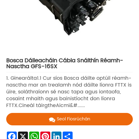
Bosca Dáileacháin Cábla Snáithín Réamh-
Nasctha GFS-16SX
1. Ginearálta1.1 Cur síos Bosca dáilte optúil réamh-
nasctha mar an trealamh nód dáilte líonra FTTX is
úire, soláthraíonn sé nasc tapa agus iontaofa,
cosaint mhaith agus bainistíocht don líonra
FTTX.Cineál táirgtheAicmi&#......
Seol Fiosrúchán
Facebook
X
WhatsApp
Pinterest
LinkedIn
Share