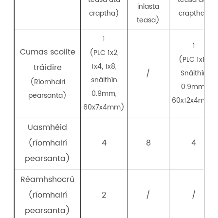
inlasta
craptha)
craptha)
teasa)
1
1
Cumas scoilte
(PLC 1x2,
(PLC 1x16,
1x4, 1x8,
tráidire
/
Snáithín
snáithín
(Ríomhairí
0.9mm,
0.9mm,
pearsanta)
60x12x4mm)
60x7x4mm)
Uasmhéid
(ríomhairí
4
8
4
pearsanta)
Réamhshocrú
(ríomhairí
2
/
/
pearsanta)