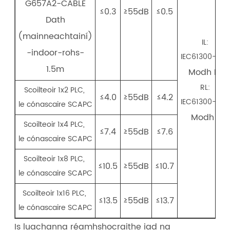
G657A2-CABLE
≤0.3
≥55dB
≤0.5
Dath
(mainneachtainí)
IL:
-indoor-rohs-
IEC61300-3-4
1.5m
Modh B.
RL:
Scoilteoir 1x2 PLC,
≤4.0
≥55dB
≤4.2
IEC61300-3-6
le cónascaire SCAPC
Modh 1
Scoilteoir 1x4 PLC,
≤7.4
≥55dB
≤7.6
le cónascaire SCAPC
Scoilteoir 1x8 PLC,
≤10.5
≥55dB
≤10.7
le cónascaire SCAPC
Scoilteoir 1x16 PLC,
≤13.5
≥55dB
≤13.7
le cónascaire SCAPC
Is luachanna réamhshocraithe iad na