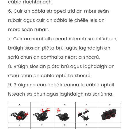
cábla riachtanach.
6. Cuir an cábla stripped tríd an mbreiseán
rubair agus cuir an cábla le chéile leis an
mbreiseán rubair.
7. Cuir an comhalta neart isteach sa chlúdach,
brúigh síos an pláta brú, agus laghdaigh an
scriú chun an comhalta neart a shocrú.
8. Brúigh síos an pláta brú agus laghdaigh an
scriú chun an cábla optúil a shocrú.
9. Brúigh na comhpháirteanna le cábla optúil
isteach sa bhun agus laghdaigh na scriúnna.