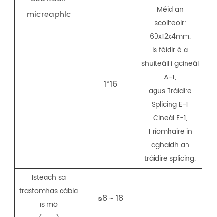
Méid an
micreaphlc
scoilteoir:
60x12x4mm.
Is féidir é a
shuiteáil i gcineál
A-1,
1*16
agus Tráidire
Splicing E-1
Cineál E-1,
1 ríomhaire in
aghaidh an
tráidire splicing.
Isteach sa
trastomhas cábla
ᴓ8 ~ 18
is mó