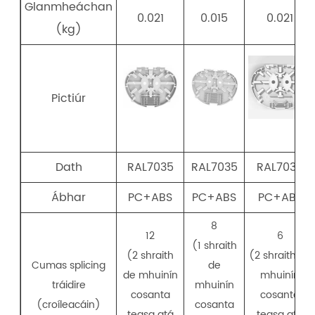
Glanmheáchan
0.021
0.015
0.021
(kg)
Pictiúr
Dath
RAL7035
RAL7035
RAL7035
Ábhar
PC+ABS
PC+ABS
PC+ABS
8
12
6
(1 shraith
(2 shraith
(2 shraith de
Cumas splicing
de
de mhuinín
mhuinín
tráidire
mhuinín
cosanta
cosanta
(croíleacáin)
cosanta
teasa atá
teasa atá