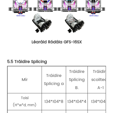
Léaráid Ródála GFS-16SX
5.5 Tráidire Splicing
Tráidire
Tráidire
Tráidire
Mír
Splicing
scoilteoir
Splicing a
B.
A-1
Toisí
134*104*8
134*104*4
134*104*8
(H*w*d, mm)