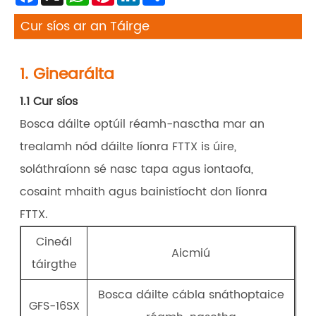
Cur síos ar an Táirge
1. Ginearálta
1.1 Cur síos
Bosca dáilte optúil réamh-nasctha mar an
trealamh nód dáilte líonra FTTX is úire,
soláthraíonn sé nasc tapa agus iontaofa,
cosaint mhaith agus bainistíocht don líonra
FTTX.
Cineál
Aicmiú
táirgthe
Bosca dáilte cábla snáthoptaice
GFS-16SX