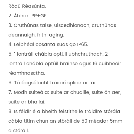
Ródú Réasúnta.
2. Ábhar: PP+GF.
3. Cruthúnas taise, uiscedhíonach, cruthúnas
deannaigh, frith-aging.
4. Leibhéal cosanta suas go IP65.
5. 1 iontráil chábla optúil ubhchruthach, 2
iontráil chábla optúil brainse agus 16 cuibheoir
réamhnasctha.
6. Tá éagsúlacht tráidirí splice ar fáil.
7. Modh suiteála: suite ar chuaille, suite ón aer,
suite ar bhallaí.
8. Is féidir é a bheith feistithe le tráidire stórála
cábla titim chun an stóráil de 50 méadar 5mm
a stóráil.