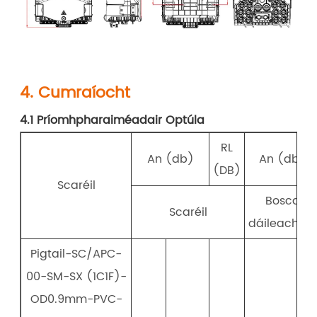
4. Cumraíocht
4.1 Príomhpharaiméadair Optúla
RL
An (db)
An (db)
(DB)
Scaréil
Bosca
Scaréil
dáileacháin
Pigtail-SC/APC-
00-SM-SX (1C1F)-
OD0.9mm-PVC-