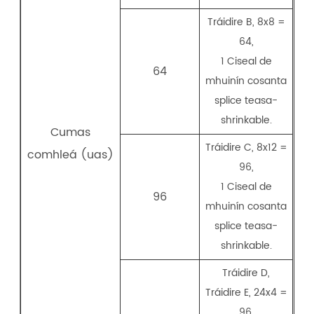
Tráidire B, 8x8 =
64,
1 Ciseal de
64
mhuinín cosanta
splice teasa-
shrinkable.
Cumas
Tráidire C, 8x12 =
comhleá (uas)
96,
1 Ciseal de
96
mhuinín cosanta
splice teasa-
shrinkable.
Tráidire D,
Tráidire E, 24x4 =
96,