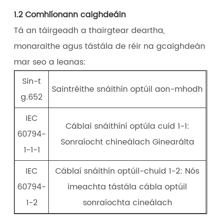
1.2 Comhlíonann caighdeáin
Tá an táirgeadh a thairgtear deartha,
monaraithe agus tástála de réir na gcaighdeán
mar seo a leanas:
Sin-t
Saintréithe snáithín optúil aon-mhodh
g.652
IEC
Cáblaí snáithíní optúla cuid 1-1:
60794-
Sonraíocht chineálach Ginearálta
1-1-1
IEC
Cáblaí snáithín optúil-chuid 1-2: Nós
60794-
imeachta tástála cábla optúil
1-2
sonraíochta cineálach