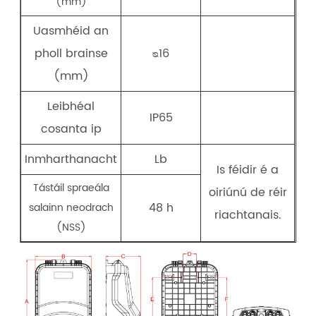
(mm)
Uasmhéid an
pholl brainse
ᴓ16
(mm)
Leibhéal
IP65
cosanta ip
Inmharthanacht
Lb
Is féidir é a
Tástáil spraeála
oiriúnú de réir
48 h
salainn neodrach
riachtanais.
(NSS)