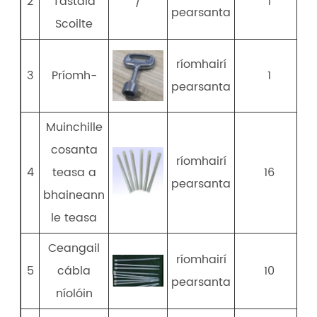
2
Tástála
/
1
pearsanta
Scoilte
ríomhairí
3
Príomh-
1
pearsanta
Muinchille
cosanta
ríomhairí
4
teasa a
16
pearsanta
bhaineann
le teasa
Ceangail
ríomhairí
5
cábla
10
pearsanta
níolóin