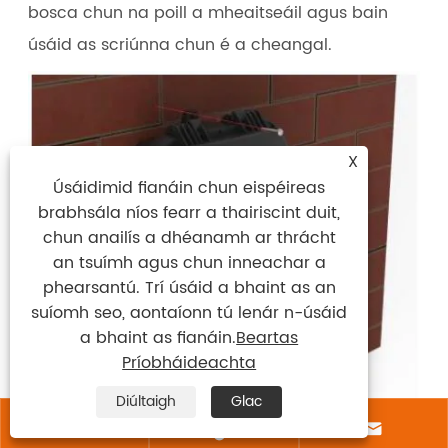
bosca chun na poill a mheaitseáil agus bain
úsáid as scriúnna chun é a cheangal.
X
Úsáidimid fianáin chun eispéireas
brabhsála níos fearr a thairiscint duit,
chun anailís a dhéanamh ar thrácht
an tsuímh agus chun inneachar a
phearsantú. Trí úsáid a bhaint as an
suíomh seo, aontaíonn tú lenár n-úsáid
a bhaint as fianáin.
Beartas
Príobháideachta
Diúltaigh
Glac


