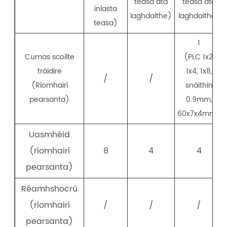
teasa atá
teasa atá
inlasta
laghdaithe)
laghdaithe)
teasa)
1
Cumas scoilte
(PLC 1x2,
tráidire
1x4, 1x8,
/
/
(Ríomhairí
snáithín
pearsanta)
0.9mm,
60x7x4mm)
Uasmhéid
(ríomhairí
8
4
4
pearsanta)
Réamhshocrú
(ríomhairí
/
/
/
pearsanta)