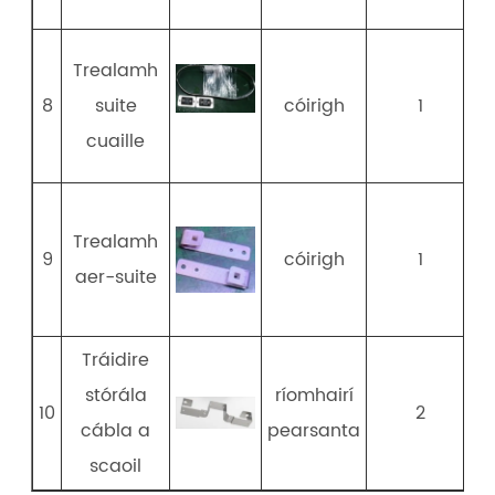
Trealamh
8
suite
cóirigh
1
cuaille
c
Trealamh
9
cóirigh
1
aer-suite
c
Tráidire
stórála
ríomhairí
10
2
cábla a
pearsanta
scaoil
c