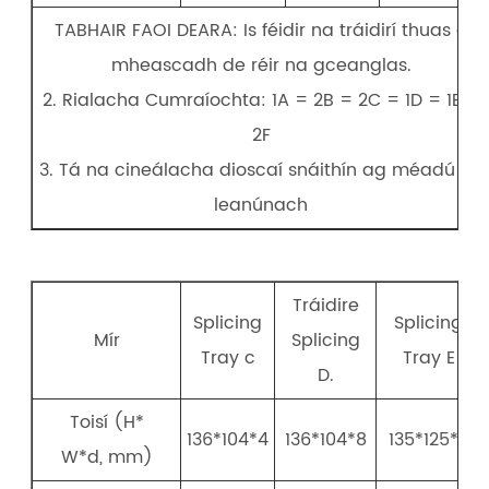
TABHAIR FAOI DEARA: Is féidir na tráidirí thuas a
mheascadh de réir na gceanglas.
2. Rialacha Cumraíochta: 1A = 2B = 2C = 1D = 1E =
2F
3. Tá na cineálacha dioscaí snáithín ag méadú go
leanúnach
Tráidire
Splicing
Splicing
Mír
Splicing
Tray c
Tray E
D.
Toisí (H*
136*104*4
136*104*8
135*125*8
W*d, mm)