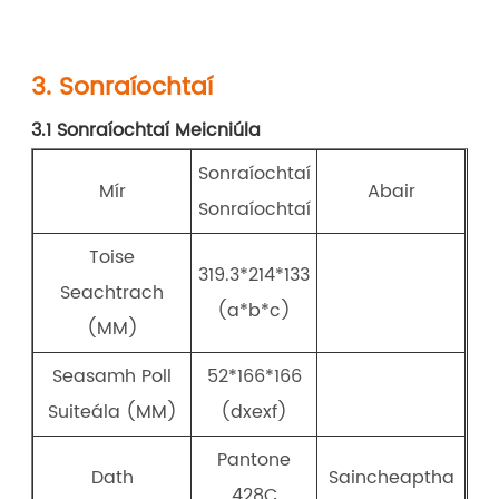
3. Sonraíochtaí
3.1 Sonraíochtaí Meicniúla
Sonraíochtaí
Mír
Abair
Sonraíochtaí
Toise
319.3*214*133
Seachtrach
(a*b*c)
(MM)
Seasamh Poll
52*166*166
Suiteála (MM)
(dxexf)
Pantone
Dath
Saincheaptha
428C