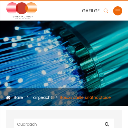
GAEILGE


Baile
Táirgeacht
Bosca dáilte snáthoptaice