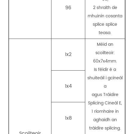
96
2 shraith de
mhuinín cosanta
splice splice
teasa.
Méid an
scoilteoir:
1x2
60x7x4mm.
Is féidir é a
shuiteáil i gcineál
1x4
a
agus Tráidire
Splicing Cineál E,
1 ríomhaire in
1x8
aghaidh an
tráidire splicing.
Scoilteoir