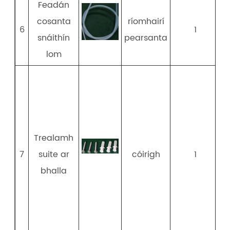
Feadán
cosanta
ríomhairí
6
1
snáithín
pearsanta
lom
c
Trealamh
7
suite ar
cóirigh
1
bhalla
s