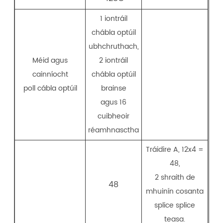
1 iontráil
chábla optúil
ubhchruthach,
Méid agus
2 iontráil
cainníocht
chábla optúil
poll cábla optúil
brainse
agus 16
cuibheoir
réamhnasctha
Tráidire A, 12x4 =
48,
2 shraith de
48
mhuinín cosanta
splice splice
teasa.