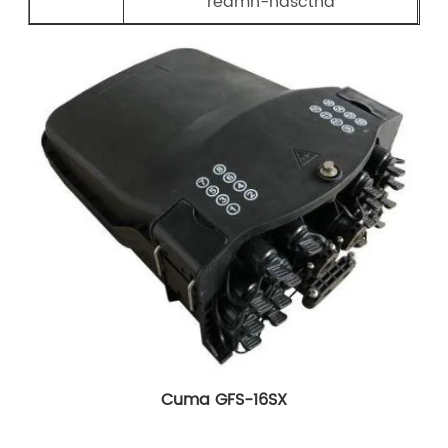
réamh-nasctha
Cuma GFS-16SX