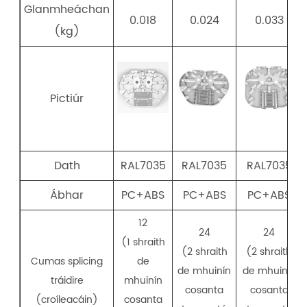
Glanmheáchan
0.018
0.024
0.033
(kg)
Pictiúr
Dath
RAL7035
RAL7035
RAL7035
Ábhar
PC+ABS
PC+ABS
PC+ABS
12
24
24
(1 shraith
(2 shraith
(2 shraith
Cumas splicing
de
de mhuinín
de mhuinín
tráidire
mhuinín
cosanta
cosanta
(croíleacáin)
cosanta