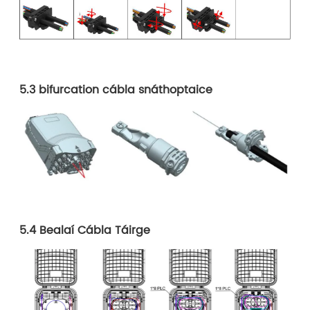
5.3 bifurcation cábla snáthoptaice
5.4 Bealaí Cábla Táirge