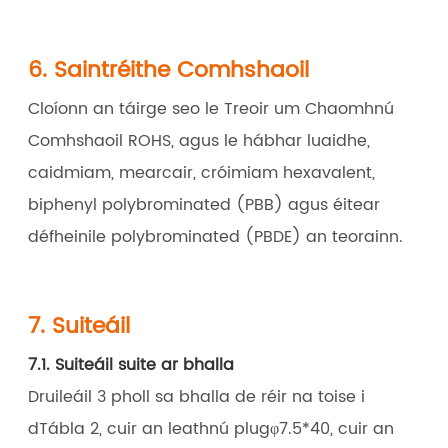
6. Saintréithe Comhshaoil
Cloíonn an táirge seo le Treoir um Chaomhnú
Comhshaoil ​​ROHS, agus le hábhar luaidhe,
caidmiam, mearcair, cróimiam hexavalent,
biphenyl polybrominated (PBB) agus éitear
défheinile polybrominated (PBDE) an teorainn.
7. Suiteáil
7.1. Suiteáil suite ar bhalla
Druileáil 3 pholl sa bhalla de réir na toise i
dTábla 2, cuir an leathnú plugφ7.5*40, cuir an